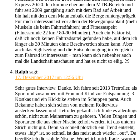
Express 20/20. Ich komme eher aus dem MTB-Bereich und
fuhr seit 2009 ganzjährig auch mit dem Rad auf Arbeit und
bin halt mit dem dem Mauntenbaik die Berge runtergeprügelt.
Für mich interessant ist vor allem der Bewegungsablauf (mehr
Muskeln als beim Fahrradfahren) und Fitnessaspekt
(Fitnessrunde 22 km / 80-90 Minuten). Auch ein Faktor ist,
daß ich noch keinen Fahrradsattel gefunden habe, auf dem ich
länger als 30 Minuten ohne Beschwerden sitzen kann. Aber
auch das Sightseeing und die Entschleunigung im Vergleich
zum Fahrrad ist interessant – man kann sich nebenher auch
mal die Landschaft anschauen und hat es nicht so eilig. 😉
Ralph
sagt:
17. Dezember 2017 um 12:56 Uhr
Sehr gutes Interview. Danke. Ich fahre seit 2013 Tretroller, als
Sport und zusammen mit Frau und Kind zur Entspannung. 3
Kostkas und ein Kickbike stehen im Schuppen parat. Auch
Bekannte haben sich schon von meinem Rollervirus
anstecken lassen und Tretroller gekauft. Ich finde es allerdings
schön, nicht zum Mainstream zu gehören. Vielen Dingen und
Sportarten die aus einer Nische geholt werden tut das unterm
Strich nicht gut. Denn so schnell plötzlich ein Trend entsteht,
etwas „hip“ ist, so schnell ist das meist auch wieder „out“. Da
begrüße ich die stabile Nische. Wobei ich mich frage, warum