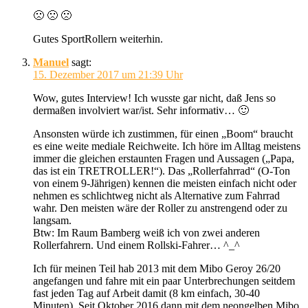
🙁 🙁 🙁
Gutes SportRollern weiterhin.
Manuel
sagt:
15. Dezember 2017 um 21:39 Uhr
Wow, gutes Interview! Ich wusste gar nicht, daß Jens so
dermaßen involviert war/ist. Sehr informativ… 🙂
Ansonsten würde ich zustimmen, für einen „Boom“ braucht
es eine weite mediale Reichweite. Ich höre im Alltag meistens
immer die gleichen erstaunten Fragen und Aussagen („Papa,
das ist ein TRETROLLER!“). Das „Rollerfahrrad“ (O-Ton
von einem 9-Jährigen) kennen die meisten einfach nicht oder
nehmen es schlichtweg nicht als Alternative zum Fahrrad
wahr. Den meisten wäre der Roller zu anstrengend oder zu
langsam.
Btw: Im Raum Bamberg weiß ich von zwei anderen
Rollerfahrern. Und einem Rollski-Fahrer… ^_^
Ich für meinen Teil hab 2013 mit dem Mibo Geroy 26/20
angefangen und fahre mit ein paar Unterbrechungen seitdem
fast jeden Tag auf Arbeit damit (8 km einfach, 30-40
Minuten). Seit Oktober 2016 dann mit dem neongelben Mibo