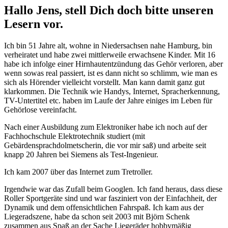
Hallo Jens, stell Dich doch bitte unseren
Lesern vor.
Ich bin 51 Jahre alt, wohne in Niedersachsen nahe Hamburg, bin
verheiratet und habe zwei mittlerweile erwachsene Kinder. Mit 16
habe ich infolge einer Hirnhautentzündung das Gehör verloren, aber
wenn sowas real passiert, ist es dann nicht so schlimm, wie man es
sich als Hörender vielleicht vorstellt. Man kann damit ganz gut
klarkommen. Die Technik wie Handys, Internet, Spracherkennung,
TV-Untertitel etc. haben im Laufe der Jahre einiges im Leben für
Gehörlose vereinfacht.
Nach einer Ausbildung zum Elektroniker habe ich noch auf der
Fachhochschule Elektrotechnik studiert (mit
Gebärdensprachdolmetscherin, die vor mir saß) und arbeite seit
knapp 20 Jahren bei Siemens als Test-Ingenieur.
Ich kam 2007 über das Internet zum Tretroller.
Irgendwie war das Zufall beim Googlen. Ich fand heraus, dass diese
Roller Sportgeräte sind und war fasziniert von der Einfachheit, der
Dynamik und dem offensichtlichen Fahrspaß. Ich kam aus der
Liegeradszene, habe da schon seit 2003 mit Björn Schenk
zusammen aus Spaß an der Sache Liegeräder hobbymäßig