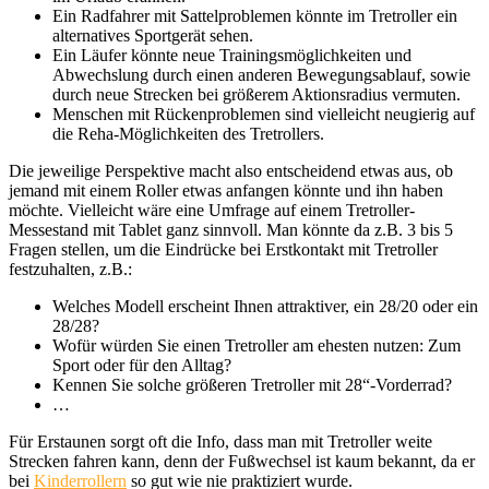
Ein Radfahrer mit Sattelproblemen könnte im Tretroller ein
alternatives Sportgerät sehen.
Ein Läufer könnte neue Trainingsmöglichkeiten und
Abwechslung durch einen anderen Bewegungsablauf, sowie
durch neue Strecken bei größerem Aktionsradius vermuten.
Menschen mit Rückenproblemen sind vielleicht neugierig auf
die Reha-Möglichkeiten des Tretrollers.
Die jeweilige Perspektive macht also entscheidend etwas aus, ob
jemand mit einem Roller etwas anfangen könnte und ihn haben
möchte. Vielleicht wäre eine Umfrage auf einem Tretroller-
Messestand mit Tablet ganz sinnvoll. Man könnte da z.B. 3 bis 5
Fragen stellen, um die Eindrücke bei Erstkontakt mit Tretroller
festzuhalten, z.B.:
Welches Modell erscheint Ihnen attraktiver, ein 28/20 oder ein
28/28?
Wofür würden Sie einen Tretroller am ehesten nutzen: Zum
Sport oder für den Alltag?
Kennen Sie solche größeren Tretroller mit 28“-Vorderrad?
…
Für Erstaunen sorgt oft die Info, dass man mit Tretroller weite
Strecken fahren kann, denn der Fußwechsel ist kaum bekannt, da er
bei
Kinderrollern
so gut wie nie praktiziert wurde.