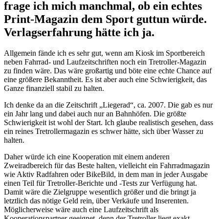
frage ich mich manchmal, ob ein echtes
Print-Magazin dem Sport guttun würde.
Verlagserfahrung hätte ich ja.
Allgemein fände ich es sehr gut, wenn am Kiosk im Sportbereich
neben Fahrrad- und Laufzeitschriften noch ein Tretroller-Magazin
zu finden wäre. Das wäre großartig und böte eine echte Chance auf
eine größere Bekanntheit. Es ist aber auch eine Schwierigkeit, das
Ganze finanziell stabil zu halten.
Ich denke da an die Zeitschrift „Liegerad“, ca. 2007. Die gab es nur
ein Jahr lang und dabei auch nur an Bahnhöfen. Die größte
Schwierigkeit ist wohl der Start. Ich glaube realistisch gesehen, dass
ein reines Tretrollermagazin es schwer hätte, sich über Wasser zu
halten.
Daher würde ich eine Kooperation mit einem anderen
Zweiradbereich für das Beste halten, vielleicht ein Fahrradmagazin
wie Aktiv Radfahren oder BikeBild, in dem man in jeder Ausgabe
einen Teil für Tretroller-Berichte und -Tests zur Verfügung hat.
Damit wäre die Zielgruppe wesentlich größer und die bringt ja
letztlich das nötige Geld rein, über Verkäufe und Inserenten.
Möglicherweise wäre auch eine Laufzeitschrift als
Kooperationspartner geeignet, denn der Tretroller liegt exakt