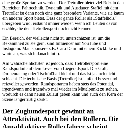
eine große Sportart zu werden. Der Tretroller bietet viel Reiz in den
Bereichen Fahrtechnik, Dynamik und Ausdauer. Staffel mit dem
Tretroller ist dann noch eine ganz besondere Variante, wie sie kaum
ein anderer Sport bietet. Dass der ganze Roller als „Staffelholz“
übergeben wird, erstaunt immer wieder, wenn ich Leuten davon
erzähle, die den Tretrollersport noch nicht kennen.
Ein Bereich, der vielleicht nicht zu unterschätzen ist, um die
Bekanntheit zu steigern, sind Influencer auf YouTube und
Instagram. Man sponsere z.B. Caro Daur mit einem Kickbike und
warte ab, was sich danach tut :).
Am wahrscheinlichsten ist jedoch, dass Tretrollersport eine
Randsportart auf dem Level vom Liegeradsport, DiscGolf,
Dronenracing oder Tischfußball bleibt und das ist ja auch nicht
schlecht. Die technische Basis (Tretroller) ist laufend besser und
reizvoller geworden. Randsportarten haben stets das Potential,
irgendwann und irgendwo mal wieder im Mittelpunkt zu stehen,
wodurch es dann neuen Zulauf geben kann und auch den Kern der
Szene längerfristig stärkt.
Der Zughundesport gewinnt an
Attraktivität. Auch bei den Rollern. Die
Anzahl aktiver Rollerfahrer scheint