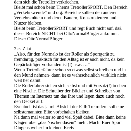
dem sich die Tretroller verkriechen.
Bleibt mal schön beim Thema TretrollerSPORT. Den Bereich
„Verkehrswende“ und o.g. Bereiche sollten den anderen
Verkehrsmitteln und deren Bauern, Konstrukteuren und
Nutzer bleiben.
Bleibt beim TretrollerSPORT und regt Euch nicht auf, daß
dieser Bereich NICHT bei OttoNormalBürger ankommt.
Dieser OttoNormalBürger.
2tes Zitat.
„Also, für den Normalo ist der Roller als Sportgerät zu
fremdartig, praktisch für den Alltag ist er auch nicht, da kein
Gepäcksträger vorhanden ist (!) usw. …“
Wenn Tretrollerfahrer schon so etwas selbst schreiben und in
den Mund nehmen· dann ist es wahrscheinlich wirklich nicht
weit her damit.
Die Rollerfahrer stellen sich selbst und mit Vorsatz(!) in eben
eine Nische. Die Schreiber der Bücher und Schreiber von
Themen im Internetz tun das Ihre und legen dazu auch noch
den Deckel auf!
Eventuell ist das ja mit Absicht der Fall: Tretrollern soll eine
selbsternannten Elite vorbehalten bleiben.
Na dann mal weiter so und viel Spaß dabei. Bitte dann keine
Klagen über „das Nischendasein“ mehr. Macht Euer Sport
Dingens weiter im kleinen Kreis.