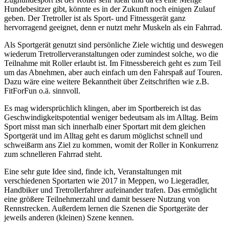
Hundebesitzer gibt, könnte es in der Zukunft noch einigen Zulauf
geben. Der Tretroller ist als Sport- und Fitnessgerät ganz
hervorragend geeignet, denn er nutzt mehr Muskeln als ein Fahrrad.
Als Sportgerät genutzt sind persönliche Ziele wichtig und deswegen
wiederum Tretrollerveranstaltungen oder zumindest solche, wo die
Teilnahme mit Roller erlaubt ist. Im Fitnessbereich geht es zum Teil
um das Abnehmen, aber auch einfach um den Fahrspaß auf Touren.
Dazu wäre eine weitere Bekanntheit über Zeitschriften wie z.B.
FitForFun o.ä. sinnvoll.
Es mag widersprüchlich klingen, aber im Sportbereich ist das
Geschwindigkeitspotential weniger bedeutsam als im Alltag. Beim
Sport misst man sich innerhalb einer Sportart mit dem gleichen
Sportgerät und im Alltag geht es darum möglichst schnell und
schweißarm ans Ziel zu kommen, womit der Roller in Konkurrenz
zum schnelleren Fahrrad steht.
Eine sehr gute Idee sind, finde ich, Veranstaltungen mit
verschiedenen Sportarten wie 2017 in Meppen, wo Liegeradler,
Handbiker und Tretrollerfahrer aufeinander trafen. Das ermöglicht
eine größere Teilnehmerzahl und damit bessere Nutzung von
Rennstrecken. Außerdem lernen die Szenen die Sportgeräte der
jeweils anderen (kleinen) Szene kennen.