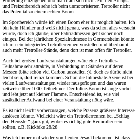
Förderung einzugehen und man traut sich nicht. Für den Alltags-
und Freizeitbereich sehe ich beim unmotorisierten Tretroller nicht
das Potential zu einem echten Boom.
Im Sportbereich würde ich einen Boom eher für möglich halten. Ich
bin kein Händler und weiß nicht genau, was da schon alles versucht
wurde, doch ich glaube, über Fahrradmessen geht sicher noch
einiges. Bei der jährlichen Spezialradmesse in Germersheim könnte
ich mir ein integriertes Tretrollerrennen vorstellen und überhaupt
auch mehr Tretroller-Stände, denn dort ist man offen für Tretroller.
Auch bei großen Laufveranstaltungen wäre eine Tretroller-
Teilnahme sehr attraktiv, in Verbindung mit Ständen auf deren
Messen (bitte schön viel Carbon ausstellen :)), doch es dürfte nicht
leicht sein, dort reinzukommen. Schon die Inlineskate-Szene ist bei
vielen Laufveranstaltungen wieder rausgeflogen und das waren
zeitweise über 1000 Teilnehmer. Der Inline-Boom ist lange vorbei
und lebt jetzt auf kleiner Flamme. Entscheidend ist, wie viel
zusätzlicher Aufwand bei einer Veranstaltung nötig wäre.
Es ist nicht leicht vorherzusagen, welche Präsenz größeres Interesse
auslösen könnte. Vielleicht wäre ein Tretrollerrennen bei „Schlag
den Henssler“ ganz gut, wobei es richtig gute Rennroller sein
sollten, z.B. Kickbike 28/28.
Was ich immer mal wieder von Leuten gesagt bekomme, ist, dass