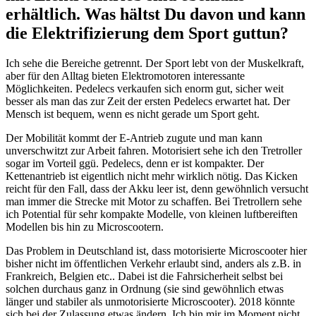
erhältlich. Was hältst Du davon und kann
die Elektrifizierung dem Sport guttun?
Ich sehe die Bereiche getrennt. Der Sport lebt von der Muskelkraft,
aber für den Alltag bieten Elektromotoren interessante
Möglichkeiten. Pedelecs verkaufen sich enorm gut, sicher weit
besser als man das zur Zeit der ersten Pedelecs erwartet hat. Der
Mensch ist bequem, wenn es nicht gerade um Sport geht.
Der Mobilität kommt der E-Antrieb zugute und man kann
unverschwitzt zur Arbeit fahren. Motorisiert sehe ich den Tretroller
sogar im Vorteil ggü. Pedelecs, denn er ist kompakter. Der
Kettenantrieb ist eigentlich nicht mehr wirklich nötig. Das Kicken
reicht für den Fall, dass der Akku leer ist, denn gewöhnlich versucht
man immer die Strecke mit Motor zu schaffen. Bei Tretrollern sehe
ich Potential für sehr kompakte Modelle, von kleinen luftbereiften
Modellen bis hin zu Microscootern.
Das Problem in Deutschland ist, dass motorisierte Microscooter hier
bisher nicht im öffentlichen Verkehr erlaubt sind, anders als z.B. in
Frankreich, Belgien etc.. Dabei ist die Fahrsicherheit selbst bei
solchen durchaus ganz in Ordnung (sie sind gewöhnlich etwas
länger und stabiler als unmotorisierte Microscooter). 2018 könnte
sich bei der Zulassung etwas ändern. Ich bin mir im Moment nicht