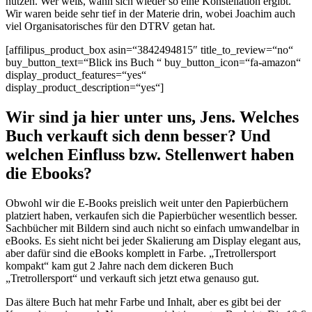
nutzen. Wer weiß, wann sich wieder so eine Konstellation ergibt.
Wir waren beide sehr tief in der Materie drin, wobei Joachim auch
viel Organisatorisches für den DTRV getan hat.
[affilipus_product_box asin=“3842494815″ title_to_review=“no“
buy_button_text=“Blick ins Buch “ buy_button_icon=“fa-amazon“
display_product_features=“yes“
display_product_description=“yes“]
Wir sind ja hier unter uns, Jens. Welches
Buch verkauft sich denn besser? Und
welchen Einfluss bzw. Stellenwert haben
die Ebooks?
Obwohl wir die E-Books preislich weit unter den Papierbüchern
platziert haben, verkaufen sich die Papierbücher wesentlich besser.
Sachbücher mit Bildern sind auch nicht so einfach umwandelbar in
eBooks. Es sieht nicht bei jeder Skalierung am Display elegant aus,
aber dafür sind die eBooks komplett in Farbe. „Tretrollersport
kompakt“ kam gut 2 Jahre nach dem dickeren Buch
„Tretrollersport“ und verkauft sich jetzt etwa genauso gut.
Das ältere Buch hat mehr Farbe und Inhalt, aber es gibt bei der