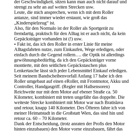
der Geschwindigkeit, sitzen kann man auch nicht darauf und
strengt zu sehr an auf weiten Strecken usw.
Leute, die mich ansprechen, wenn ich mit dem Roller
antanze, sind immer wieder erstaunt, wie groß das
„Kinderspielzeug“ ist.
Also, für den Normalo ist der Roller als Sportgerät zu
fremdartig, praktisch für den Alltag ist er auch nicht, da kein
Gepäcksträger vorhanden ist (!) usw.
• Fakt ist, das ich den Roller in erster Linie für meine
Alltagsfahrten nutze, zum Einkaufen, Wege erledigen, oder
einfach durch die Gegend rollern…. die Optik ist allerdings
gewöhnungsbedürftig, da ich den Gepäcksträger vorne
montierte, mit den seitlichen Gepäckstaschen plus
Lenkertasche lässt sich jeder Lebensmittel Einkauf erledigen.
Seit meinem Bandscheibenvorfall Anfang 17 habe ich den
Roller umgebaut auf einen eRoller, mit Frontmotor, Akku und
Controller, Handgasgriff. (Regler mit Hallsensoren)
Reichweite nur mit dem Motor auf ebener Straße ca. 50
Kilometer, kombiniert mit treten ungefähr das doppelte. Die
weiteste Strecke kombiniert mit Motor war nach Bratislava
und retour, knapp 140 Kilometer. Des Öfteren fahre ich von
meiner Heimatstadt in die Großstatt Wien, das sind hin und
retour ca. 60 – 70 Kilometer.
Dank der Entscheidung, (trotz anraten der Profis den Motor
hinten einzubauen) den Motor vorne einzubauen, fährt das