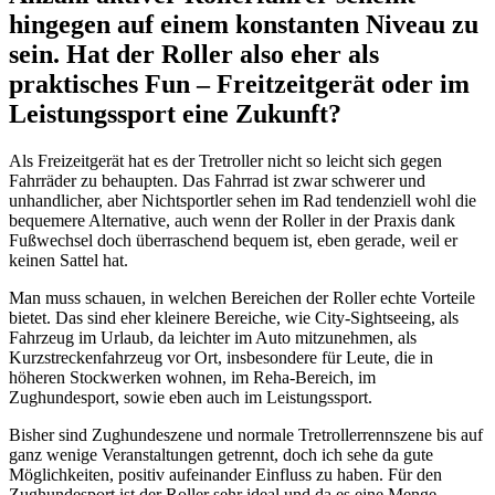
hingegen auf einem konstanten Niveau zu
sein. Hat der Roller also eher als
praktisches Fun – Freitzeitgerät oder im
Leistungssport eine Zukunft?
Als Freizeitgerät hat es der Tretroller nicht so leicht sich gegen
Fahrräder zu behaupten. Das Fahrrad ist zwar schwerer und
unhandlicher, aber Nichtsportler sehen im Rad tendenziell wohl die
bequemere Alternative, auch wenn der Roller in der Praxis dank
Fußwechsel doch überraschend bequem ist, eben gerade, weil er
keinen Sattel hat.
Man muss schauen, in welchen Bereichen der Roller echte Vorteile
bietet. Das sind eher kleinere Bereiche, wie City-Sightseeing, als
Fahrzeug im Urlaub, da leichter im Auto mitzunehmen, als
Kurzstreckenfahrzeug vor Ort, insbesondere für Leute, die in
höheren Stockwerken wohnen, im Reha-Bereich, im
Zughundesport, sowie eben auch im Leistungssport.
Bisher sind Zughundeszene und normale Tretrollerrennszene bis auf
ganz wenige Veranstaltungen getrennt, doch ich sehe da gute
Möglichkeiten, positiv aufeinander Einfluss zu haben. Für den
Zughundesport ist der Roller sehr ideal und da es eine Menge