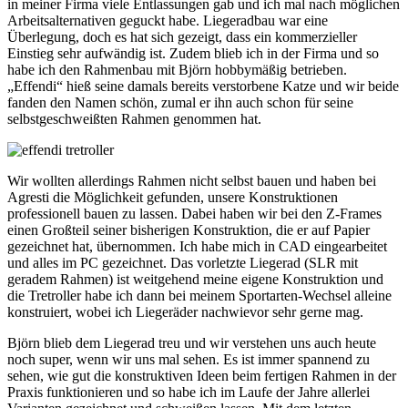
in meiner Firma viele Entlassungen gab und ich mal nach möglichen
Arbeitsalternativen geguckt habe. Liegeradbau war eine
Überlegung, doch es hat sich gezeigt, dass ein kommerzieller
Einstieg sehr aufwändig ist. Zudem blieb ich in der Firma und so
habe ich den Rahmenbau mit Björn hobbymäßig betrieben.
„Effendi“ hieß seine damals bereits verstorbene Katze und wir beide
fanden den Namen schön, zumal er ihn auch schon für seine
selbstgeschweißten Rahmen genommen hat.
Wir wollten allerdings Rahmen nicht selbst bauen und haben bei
Agresti die Möglichkeit gefunden, unsere Konstruktionen
professionell bauen zu lassen. Dabei haben wir bei den Z-Frames
einen Großteil seiner bisherigen Konstruktion, die er auf Papier
gezeichnet hat, übernommen. Ich habe mich in CAD eingearbeitet
und alles im PC gezeichnet. Das vorletzte Liegerad (SLR mit
geradem Rahmen) ist weitgehend meine eigene Konstruktion und
die Tretroller habe ich dann bei meinem Sportarten-Wechsel alleine
konstruiert, wobei ich Liegeräder nachwievor sehr gerne mag.
Björn blieb dem Liegerad treu und wir verstehen uns auch heute
noch super, wenn wir uns mal sehen. Es ist immer spannend zu
sehen, wie gut die konstruktiven Ideen beim fertigen Rahmen in der
Praxis funktionieren und so habe ich im Laufe der Jahre allerlei