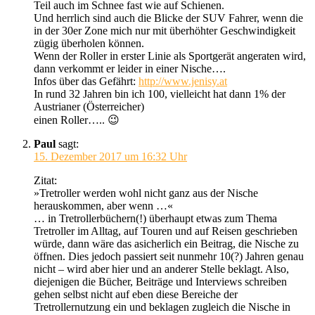
Teil auch im Schnee fast wie auf Schienen.
Und herrlich sind auch die Blicke der SUV Fahrer, wenn die
in der 30er Zone mich nur mit überhöhter Geschwindigkeit
zügig überholen können.
Wenn der Roller in erster Linie als Sportgerät angeraten wird,
dann verkommt er leider in einer Nische….
Infos über das Gefährt:
http://www.jenisy.at
In rund 32 Jahren bin ich 100, vielleicht hat dann 1% der
Austrianer (Österreicher)
einen Roller….. 😉
Paul
sagt:
15. Dezember 2017 um 16:32 Uhr
Zitat:
»Tretroller werden wohl nicht ganz aus der Nische
herauskommen, aber wenn …«
… in Tretrollerbüchern(!) überhaupt etwas zum Thema
Tretroller im Alltag, auf Touren und auf Reisen geschrieben
würde, dann wäre das asicherlich ein Beitrag, die Nische zu
öffnen. Dies jedoch passiert seit nunmehr 10(?) Jahren genau
nicht – wird aber hier und an anderer Stelle beklagt. Also,
diejenigen die Bücher, Beiträge und Interviews schreiben
gehen selbst nicht auf eben diese Bereiche der
Tretrollernutzung ein und beklagen zugleich die Nische in