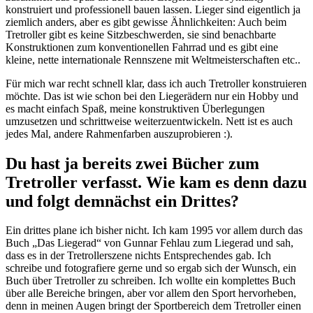
konstruiert und professionell bauen lassen. Lieger sind eigentlich ja
ziemlich anders, aber es gibt gewisse Ähnlichkeiten: Auch beim
Tretroller gibt es keine Sitzbeschwerden, sie sind benachbarte
Konstruktionen zum konventionellen Fahrrad und es gibt eine
kleine, nette internationale Rennszene mit Weltmeisterschaften etc..
Für mich war recht schnell klar, dass ich auch Tretroller konstruieren
möchte. Das ist wie schon bei den Liegerädern nur ein Hobby und
es macht einfach Spaß, meine konstruktiven Überlegungen
umzusetzen und schrittweise weiterzuentwickeln. Nett ist es auch
jedes Mal, andere Rahmenfarben auszuprobieren :).
Du hast ja bereits zwei Bücher zum
Tretroller verfasst. Wie kam es denn dazu
und folgt demnächst ein Drittes?
Ein drittes plane ich bisher nicht. Ich kam 1995 vor allem durch das
Buch „Das Liegerad“ von Gunnar Fehlau zum Liegerad und sah,
dass es in der Tretrollerszene nichts Entsprechendes gab. Ich
schreibe und fotografiere gerne und so ergab sich der Wunsch, ein
Buch über Tretroller zu schreiben. Ich wollte ein komplettes Buch
über alle Bereiche bringen, aber vor allem den Sport hervorheben,
denn in meinen Augen bringt der Sportbereich dem Tretroller einen