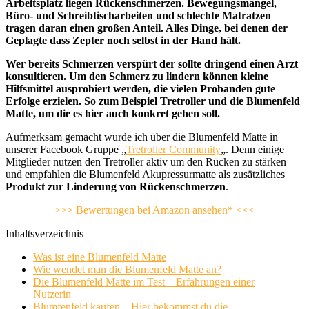
Arbeitsplatz liegen Rückenschmerzen. Bewegungsmangel,
Büro- und Schreibtischarbeiten und schlechte Matratzen
tragen daran einen großen Anteil. Alles Dinge, bei denen der
Geplagte dass Zepter noch selbst in der Hand hält.
Wer bereits Schmerzen verspürt der sollte dringend einen Arzt
konsultieren. Um den Schmerz zu lindern können kleine
Hilfsmittel ausprobiert werden, die vielen Probanden gute
Erfolge erzielen. So zum Beispiel Tretroller und die Blumenfeld
Matte, um die es hier auch konkret gehen soll.
Aufmerksam gemacht wurde ich über die Blumenfeld Matte in
unserer Facebook Gruppe „
Tretroller Community
„. Denn einige
Mitglieder nutzen den Tretroller aktiv um den Rücken zu stärken
und empfahlen die Blumenfeld Akupressurmatte als zusätzliches
Produkt zur Linderung von Rückenschmerzen
.
>>> Bewertungen bei Amazon ansehen* <<<
Inhaltsverzeichnis
Was ist eine Blumenfeld Matte
Wie wendet man die Blumenfeld Matte an?
Die Blumenfeld Matte im Test – Erfahrungen einer
Nutzerin
Blumfenfeld kaufen – Hier bekommst du die