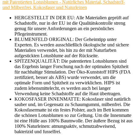
mit Patentierten Lotusblumen - Natürliches Material, Schadstoff-
und Milbenfrei, Kokosfaser und Naturleinen
HERGESTELLT IN DER EU: Alle Materialien geprüft auf
Schadstoffe, nur in der EU ist die Qualitätskontrolle streng
genug für unsere Anforderungen an ein persönliches
Pflegeinstrument.
BLUMENFELD ORIGINAL: Der Geheimtipp unter
Experten. Es werden ausschließlich ökologische und sichere
Materialien verwendet, bis hin zu der mit Naturfarben
aufgestickten Lotusblume auf der Rückseite.
SPITZENQUALITÄT: Die patentierten Lotusblumen sind
das Ergebnis langer Forschung nach der optimalen Spitzheit
für nachhaltige Stimulation. Der Öko-Kunststoff HIPS (FDA
zertifiziert, besser als ABS) wurde verwendet, um die
optimale Form und Spitzheit zu verwirklichen. HIPS ist
zudem lebensmittelecht, es werden auch bei langer
Verwendung keine Schadstoffe auf die Haut übertragen.
KOKOSFASER INNENMATTE: Kokosfaser sind natürlich
sauber und, im Gegensatz zu Schaumgummi, milbenfrei. Die
Kokosfasermatte ist ein festes Polster, auch im Bett kommen
die schönen Lotusblumen so zur Geltung. Um die Innenmatte
ist eine Hülle aus 100% Baumwolle. Der äußere Bezug ist aus
100% Naturleinen: atmungsaktiv, schmutzabweisend,
bakterizid und fusselfrei.