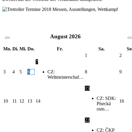
August
2026
Mo.
Di.
Mi.
Do.
Fr.
Sa.
So
1
2
7
3
4
5
6
CZ:
8
9
Weltmeisterschaf…
15
CZ: SDK:
10
11
12
13
14
16
Písecká
osm…
22
CZ: ČKP