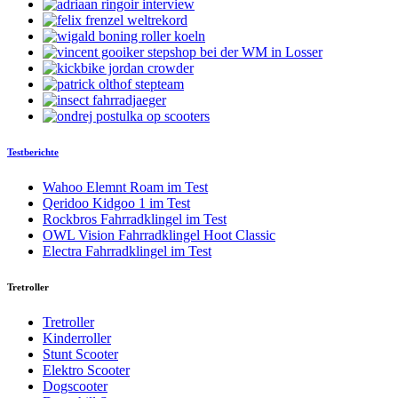
Testberichte
Wahoo Elemnt Roam im Test
Qeridoo Kidgoo 1 im Test
Rockbros Fahrradklingel im Test
OWL Vision Fahrradklingel Hoot Classic
Electra Fahrradklingel im Test
Tretroller
Tretroller
Kinderroller
Stunt Scooter
Elektro Scooter
Dogscooter