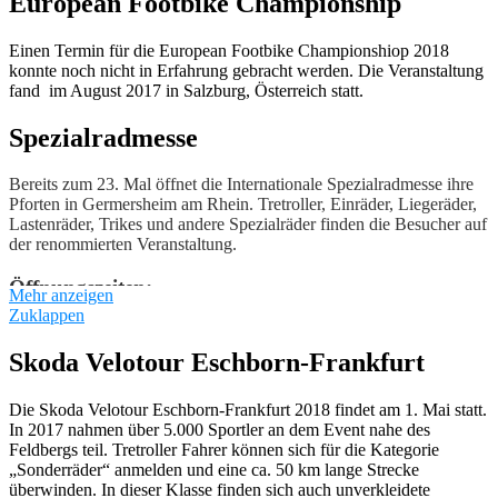
European Footbike Championship
Einen Termin für die European Footbike Championshiop 2018
konnte noch nicht in Erfahrung gebracht werden. Die Veranstaltung
fand im August 2017 in Salzburg, Österreich statt.
Spezialradmesse
Bereits zum 23. Mal öffnet die Internationale Spezialradmesse ihre
Pforten in Germersheim am Rhein. Tretroller, Einräder, Liegeräder,
Lastenräder, Trikes und andere Spezialräder finden die Besucher auf
der renommierten Veranstaltung.
Öffnungszeiten:
Mehr anzeigen
Zuklappen
Samstag, 28. April 2018: von 10.00 bis 18.00 Uhr
Sonntag, 29. April 2018: von 11.00 bis 18.00 Uhr
Skoda Velotour Eschborn-Frankfurt
Eintritt:
Die Skoda Velotour Eschborn-Frankfurt 2018 findet am 1. Mai statt.
In 2017 nahmen über 5.000 Sportler an dem Event nahe des
Die Eintrittspreise bewegen sich zwischen 5 und 34 €, Kinder
Feldbergs teil. Tretroller Fahrer können sich für die Kategorie
bis zu sechs Jahren haben freien Eintritt.
„Sonderräder“ anmelden und eine ca. 50 km lange Strecke
überwinden. In dieser Klasse finden sich auch unverkleidete