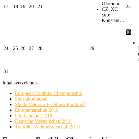
Olomouc
17
18
19
20
21
23
CZ: XC
cup:
Konstant…
30
24
25
26
27
28
29
31
Inhaltsverzeichnis
European Footbike Championship
Spezialradmesse
Skoda Velotour Eschborn-Frankfurt
Europamarathon 2018
Uferbahnlauf 2018
Deutsche Meisterschaft 2018
Tretroller Weltmeisterschaft 2018