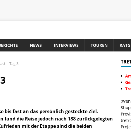
BERICHTE
NEWS
INTERVIEWS
TOUREN
RATG
TRE
ast – Tag 3
Am
 3
Ge
Tre
(Wenn
Shop 
e bis fast an das persönlich gesteckte Ziel.
Provi
n fand die Reise jedoch nach 188 zurückgelegten
tretr
ufrieden mit der Etappe sind die beiden
Proje