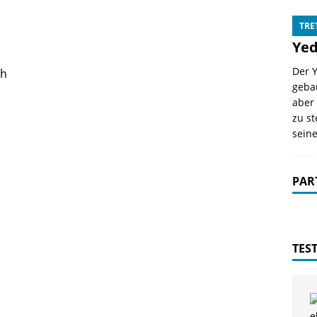
TRE
Yed
Der Y
ch
geba
aber 
zu st
seine
PAR
TES