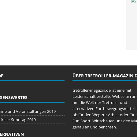
OP
ÜBER TRETROLLER-MAGAZIN.
tretroller-magazin.de ist eine mit
Leidenschaft erstellte Webseite run
SENSWERTES
um die Welt der Tretroller und
alternativen Fortbewegungsmittel. 
ine und Veranstaltungen 2019
ob für den Weg zur Arbeit oder für 
freier Sonntag 2019
Fun Sport. Wir schauen uns den Ma
genau an und berichten.
ERNATIVEN