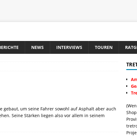
BERICHTE
NEWS
INTERVIEWS
TOUREN
RATG
TRE
Am
Ge
Tre
(Wenn
de gebaut, um seine Fahrer sowohl auf Asphalt aber auch
Shop 
tehen. Seine Stärken liegen also vor allem in seinem
Provi
tretr
Proje