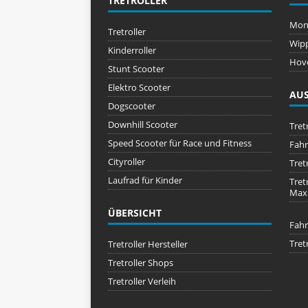
TRETROLLER
Mon
Tretroller
Wipp
Kinderroller
Hov
Stunt Scooter
Elektro Scooter
AU
Dogscooter
Downhill Scooter
Tret
Speed Scooter für Race und Fitness
Fahr
Cityroller
Tret
Laufrad für Kinder
Tret
Max 
ÜBERSICHT
Fahr
Tret
Tretroller Hersteller
Tretroller Shops
Tretroller Verleih