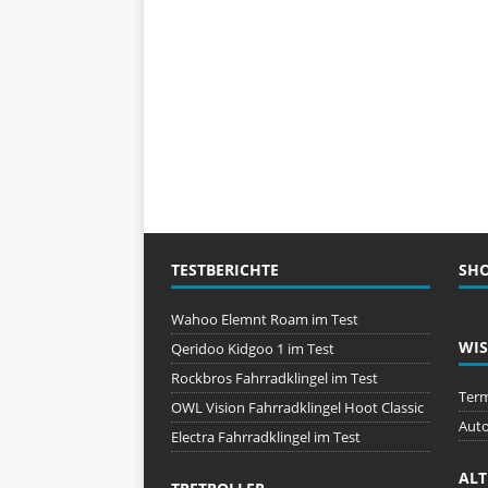
TESTBERICHTE
SH
Wahoo Elemnt Roam im Test
WIS
Qeridoo Kidgoo 1 im Test
Rockbros Fahrradklingel im Test
Term
OWL Vision Fahrradklingel Hoot Classic
Auto
Electra Fahrradklingel im Test
ALT