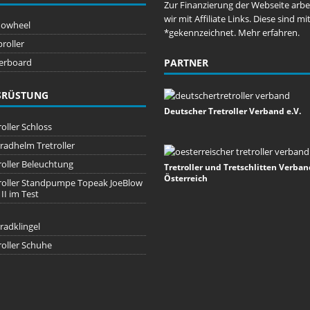
Zur Finanzierung der Webseite arbe
wir mit Affiliate Links. Diese sind mi
owheel
*gekennzeichnet. Mehr erfahren.
roller
erboard
PARTNER
SRÜSTUNG
Deutscher Tretroller Verband e.V.
roller Schloss
radhelm Tretroller
roller Beleuchtung
Tretroller und Tretschlitten Verban
Österreich
roller Standpumpe Topeak JoeBlow
II im Test
radklingel
roller Schuhe