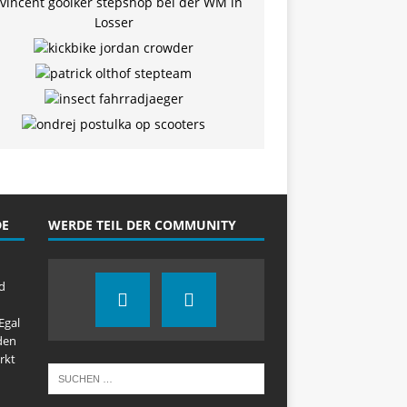
DE
WERDE TEIL DER COMMUNITY
d
Egal
den
rkt