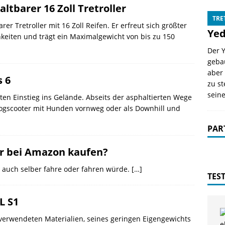
ltbarer 16 Zoll Tretroller
TRE
rer Tretroller mit 16 Zoll Reifen. Er erfreut sich größter
Yed
ichkeiten und trägt ein Maximalgewicht von bis zu 150
Der Y
geba
aber 
s 6
zu st
seine
uten Einstieg ins Gelände. Abseits der asphaltierten Wege
 Dogscooter mit Hunden vornweg oder als Downhill und
PAR
er bei Amazon kaufen?
ch auch selber fahre oder fahren würde.
[…]
TES
L S1
verwendeten Materialien, seines geringen Eigengewichts